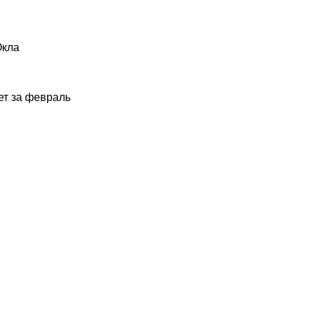
Окла
ет за февраль