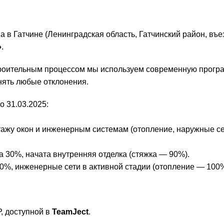
в Гатчине (Ленинградская область, Гатчинский район, въезд
»
.
троительным процессом мы используем современную прог
нять любые отклонения.
о 31.03.2025:
тажу окон и инженерным системам (отопление, наружные се
а 30%, начата внутренняя отделка (стяжка — 90%).
10%, инженерные сети в активной стадии (отопление — 10
, доступной в
TeamJect
.